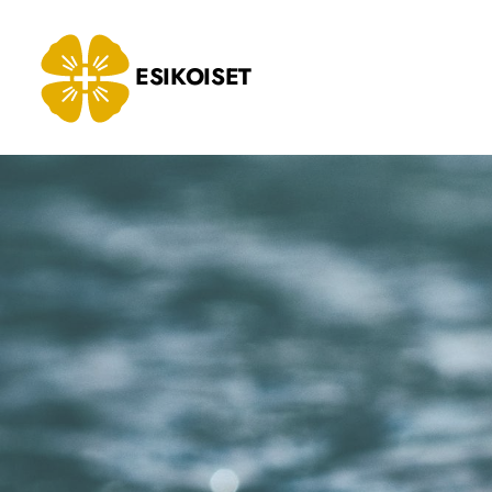
Siirry
sivun
ESIKOISET
sisältöön