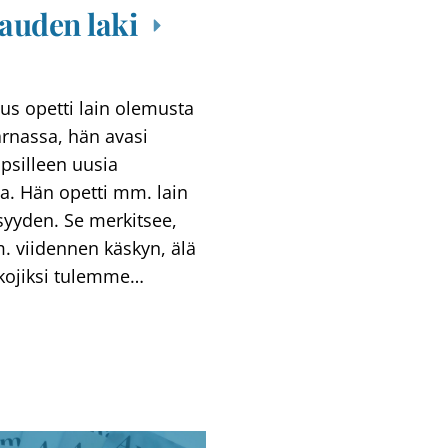
auden laki
us opetti lain olemusta
rnassa, hän avasi
psilleen uusia
a. Hän opetti mm. lain
syyden. Se merkitsee,
m. viidennen käskyn, älä
kkojiksi tulemme…