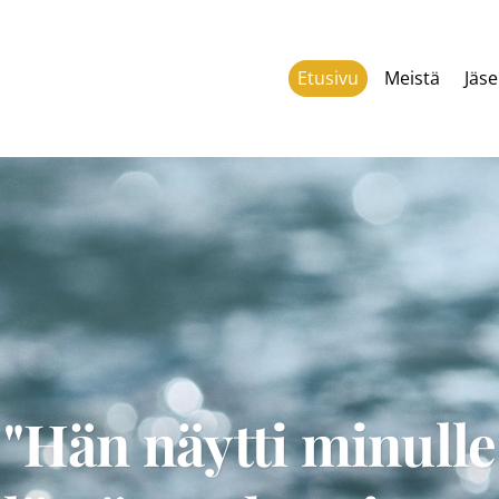
Etusivu
Meistä
Jäse
"Hän näytti minulle