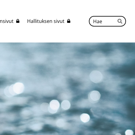
Hak
nsivut
Hallituksen sivut
Hae