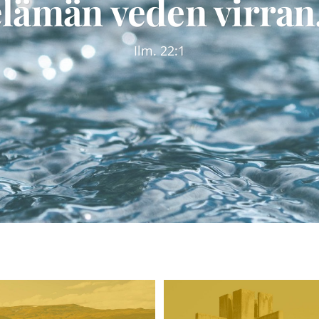
elämän veden virran.
Ilm. 22:1