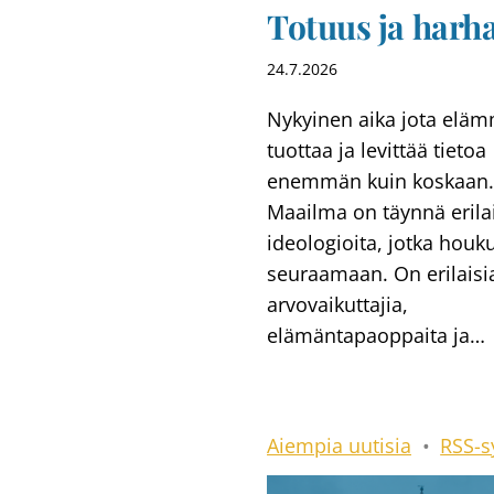
Totuus ja harh
24.7.2026
Nykyinen aika jota elä
tuottaa ja levittää tietoa
enemmän kuin koskaan.
Maailma on täynnä erila
ideologioita, jotka houku
seuraamaan. On erilaisi
arvovaikuttajia,
elämäntapaoppaita ja…
Aiempia uutisia
•
RSS-s