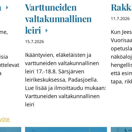
a
Varttuneiden
Rakk
valtakunnallinen
11.7.2026
leiri
mme,
Kun Jees
Vuorisaa
15.7.2026
opetusla
Ikääntyvien, eläkeläisten ja
isia
näköaloj
varttuneiden valtakunnallinen
ttelevat
hengelli
leiri 17.-18.8. Särsjärven
a
että esi
leirikeskuksessa, Padasjoella.
tapa, ri
Lue lisää ja ilmoittaudu mukaan:
Varttuneiden valtakunnallinen
leiri
yöte