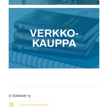
©
Esikoiset ry
Tehty Yhdistysavaimella