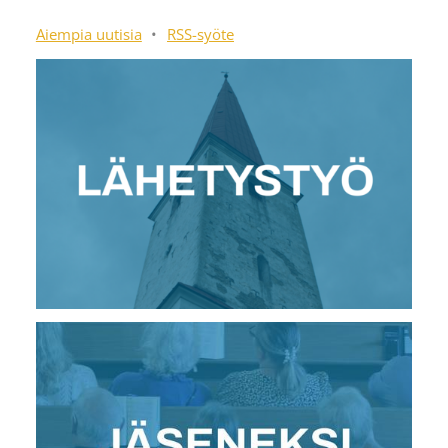
Aiempia uutisia
•
RSS-syöte