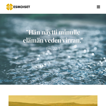
Siirry
ESIKOISET
Hak
sivun
sisältöön
"Hän näytti minulle
elämän veden virran."
Ilm. 22:1