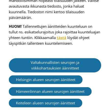
mahdollisimman nopeasti tilaisuuden jälkeen. Valitse
avautuvasta ikkunasta tiedosto, jonka haluat
kuunnella. Tiedoston nimi kertoo tilaisuuden
päivämäärän.
HUOM!
Tallennettujen äänitteiden kuunteluun on
tullut ns. esikatselurajoitus joka rajoittaa kuunteluajan
yhteen tuntiin. Klikkaamalla
tästä
löydät ohjeet
täyspitkän tallenteen kuuntelemiseen.
Valtakunnallisten seurojen ja
viikkohartauksien äännitteet
Helsingin alueen seurojen äänitteet
Hämeenlinnan alueen seurojen äänitteet
Keiteleen alueen seurojen äänitteet