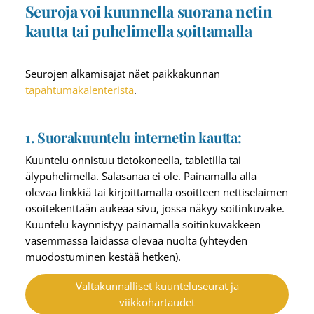
Seuroja voi kuunnella suorana netin
kautta tai puhelimella soittamalla
Seurojen alkamisajat näet paikkakunnan
tapahtumakalenterista
.
1. Suorakuuntelu internetin kautta:
Kuuntelu onnistuu tietokoneella, tabletilla tai
älypuhelimella. Salasanaa ei ole. Painamalla alla
olevaa linkkiä tai kirjoittamalla osoitteen nettiselaimen
osoitekenttään aukeaa sivu, jossa näkyy soitinkuvake.
Kuuntelu käynnistyy painamalla soitinkuvakkeen
vasemmassa laidassa olevaa nuolta (yhteyden
muodostuminen kestää hetken).
Valtakunnalliset kuunteluseurat ja
viikkohartaudet