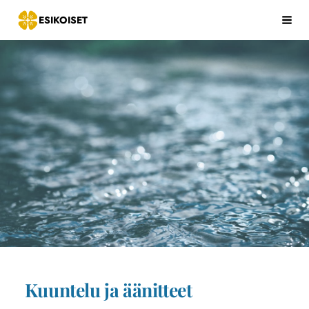
Siirry
ESIKOISET
Hak
sivun
sisältöön
Kuuntelu ja äänitteet