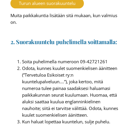
Turun alueen suorakuuntelu
Muita paikkakuntia lisätään sitä mukaan, kun valmius
on.
2. Suorakuuntelu puhelimella soittamalla:
Soita puhelimella numeroon 09-42721261
Odota, kunnes kuulet suomenkielisen äänitteen
(”Tervetuloa Esikoiset ry:n
kuuntelupalveluun….”), joka kertoo, mitä
numeroa tulee painaa saadaksesi haluamasi
paikkakunnan seurat kuulumaan. Huomaa, että
aluksi saattaa kuulua englanninkielinen
nauhoite; siitä ei tarvitse välittää. Odota, kunnes
kuulet suomenkielisen äänitteen.
Kun haluat lopettaa kuuntelun, sulje puhelu.