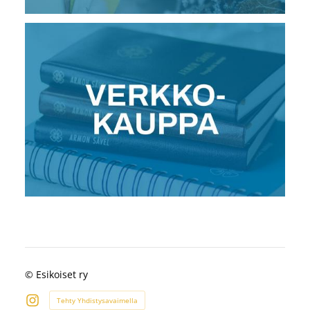
©
Esikoiset ry
Tehty Yhdistysavaimella