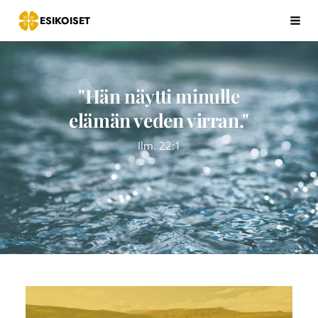
Siirry
ESIKOISET
Hak
sivun
sisältöön
"Hän näytti minulle
elämän veden virran."
Ilm. 22:1