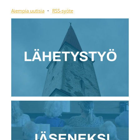
Aiempia uutisia
•
RSS-syöte