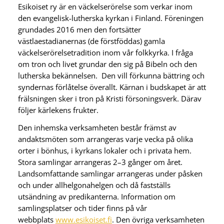
Esikoiset ry är en väckelserörelse som verkar inom
den evangelisk-lutherska kyrkan i Finland. Föreningen
grundades 2016 men den fortsätter
västlaestadianernas (de förstföddas) gamla
väckelserörelsetradition inom vår folkkyrka. I fråga
om tron och livet grundar den sig på Bibeln och den
lutherska bekännelsen. Den vill förkunna bättring och
syndernas förlåtelse överallt. Kärnan i budskapet är att
frälsningen sker i tron på Kristi försoningsverk. Därav
följer kärlekens frukter.
Den inhemska verksamheten består främst av
andaktsmöten som arrangeras varje vecka på olika
orter i bönhus, i kyrkans lokaler och i privata hem.
Stora samlingar arrangeras 2–3 gånger om året.
Landsomfattande samlingar arrangeras under påsken
och under allhelgonahelgen och då fastställs
utsändning av predikanterna. Information om
samlingsplatser och tider finns på vår
webbplats
www.esikoiset.fi
. Den övriga verksamheten