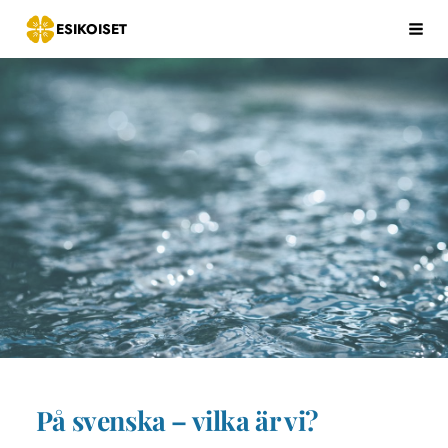
Siirry
ESIKOISET
Hak
sivun
sisältöön
På svenska – vilka är vi?