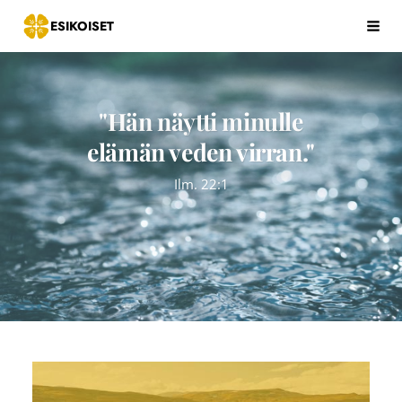
Siirry
ESIKOISET
Hak
sivun
sisältöön
"Hän näytti minulle
elämän veden virran."
Ilm. 22:1