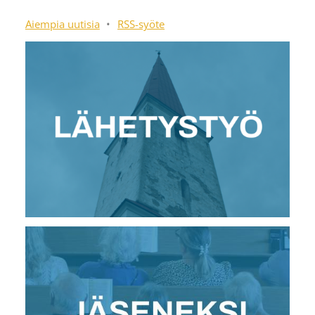
Aiempia uutisia
•
RSS-syöte