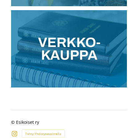
©
Esikoiset ry
Tehty Yhdistysavaimella