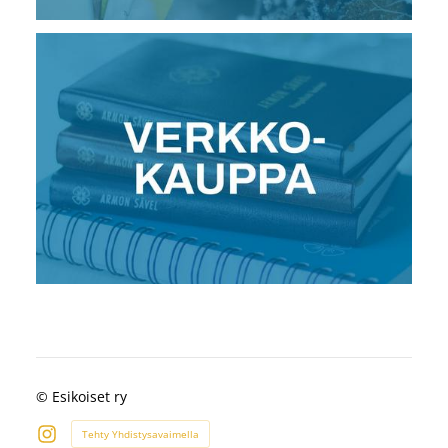
©
Esikoiset ry
Tehty Yhdistysavaimella