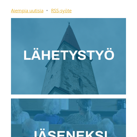
Aiempia uutisia
•
RSS-syöte