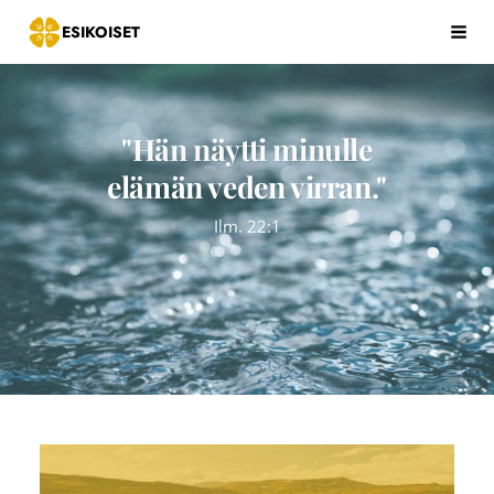
Siirry
ESIKOISET
Hak
sivun
sisältöön
"Hän näytti minulle
elämän veden virran."
Ilm. 22:1