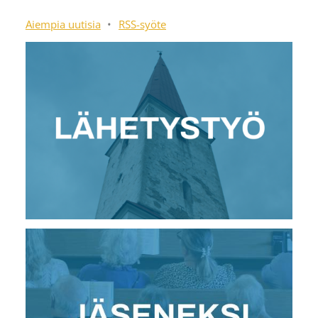
Aiempia uutisia
•
RSS-syöte