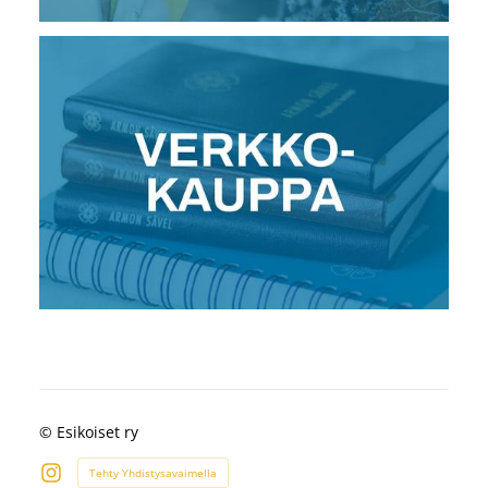
©
Esikoiset ry
Tehty Yhdistysavaimella