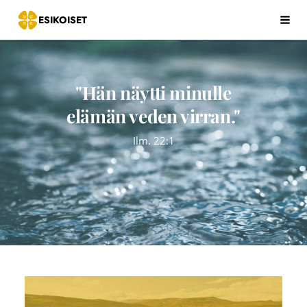
Siirry
ESIKOISET
Hak
sivun
sisältöön
"Hän näytti minulle
elämän veden virran."
Ilm. 22:1