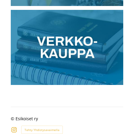
©
Esikoiset ry
Tehty Yhdistysavaimella