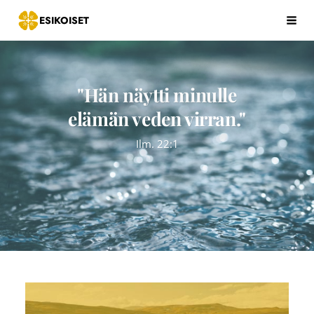
Siirry
ESIKOISET
Hak
sivun
sisältöön
"Hän näytti minulle
elämän veden virran."
Ilm. 22:1