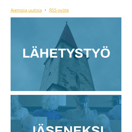
Aiempia uutisia
•
RSS-syöte