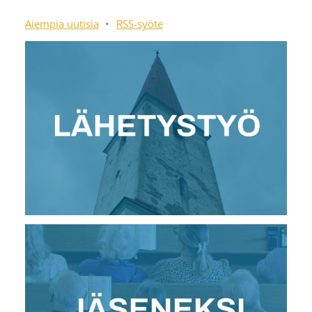
Aiempia uutisia
•
RSS-syöte