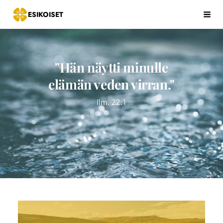
Siirry
ESIKOISET
Hak
sivun
sisältöön
"Hän näytti minulle
elämän veden virran."
Ilm. 22:1