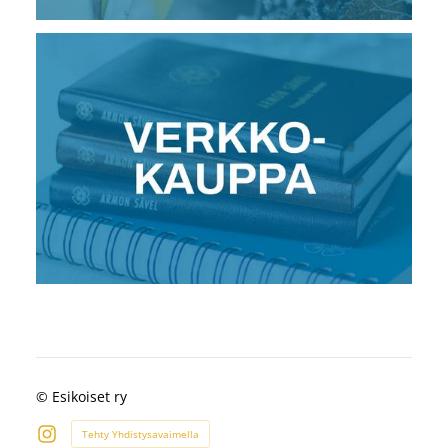
©
Esikoiset ry
Tehty Yhdistysavaimella