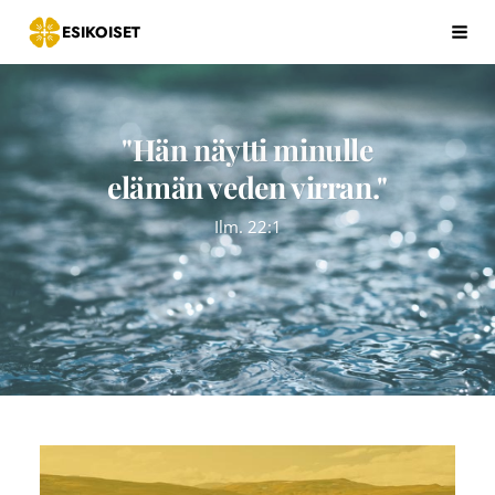
Siirry
ESIKOISET
Hak
sivun
sisältöön
"Hän näytti minulle
elämän veden virran."
Ilm. 22:1