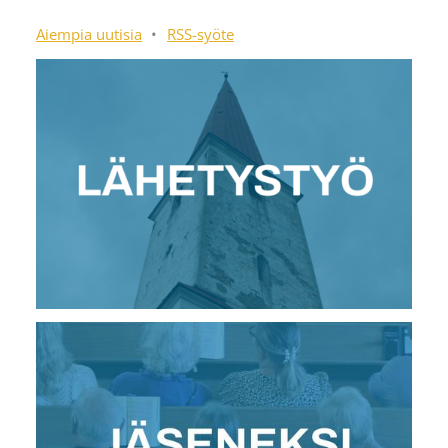
Aiempia uutisia
•
RSS-syöte