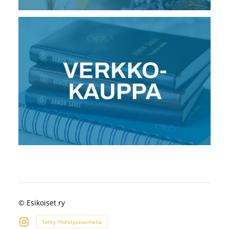
©
Esikoiset ry
Tehty Yhdistysavaimella