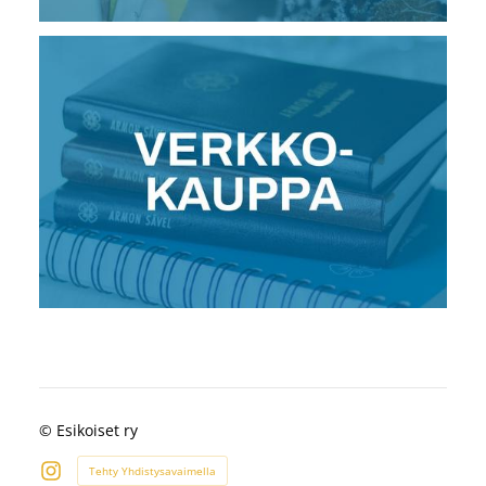
©
Esikoiset ry
Tehty Yhdistysavaimella