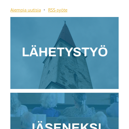
Aiempia uutisia
•
RSS-syöte