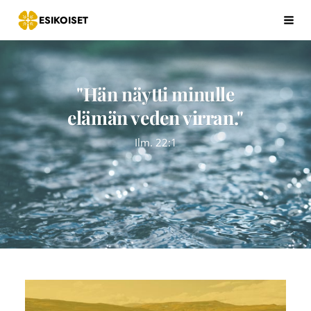
Siirry
ESIKOISET
Hak
sivun
sisältöön
"Hän näytti minulle
elämän veden virran."
Ilm. 22:1