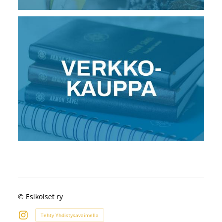
©
Esikoiset ry
Tehty Yhdistysavaimella