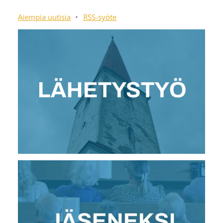
Aiempia uutisia
•
RSS-syöte