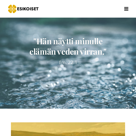
Siirry
ESIKOISET
Hak
sivun
sisältöön
"Hän näytti minulle
elämän veden virran."
Ilm. 22:1