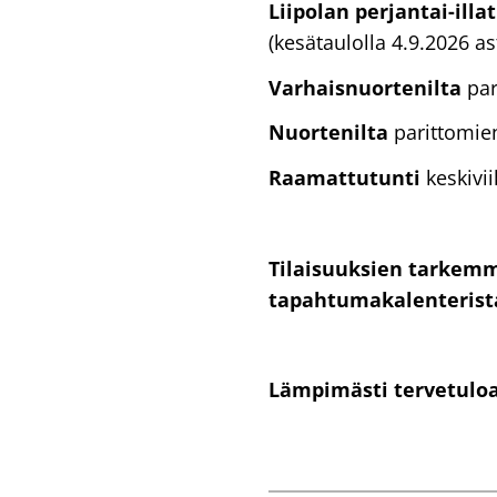
Liipolan perjantai-illa
(kesätaulolla 4.9.2026 ast
Varhaisnuortenilta
par
Nuortenilta
parittomien
Raamattutunti
keskivii
Tilaisuuksien tarkemm
tapahtumakalenterist
Lämpimästi tervetulo