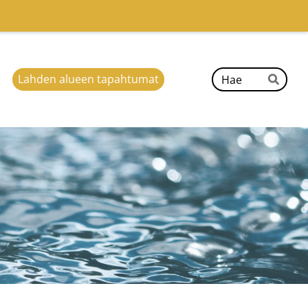
Hak
Lahden alueen tapahtumat
Hae