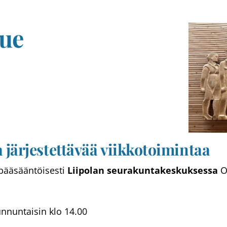
lue
 järjestettävää viikkotoimintaa
 pääsääntöisesti
Liipolan seurakuntakeskuksessa
O
nnuntaisin klo 14.00