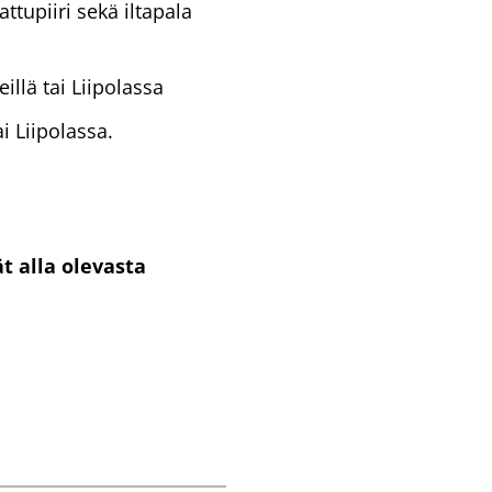
ttupiiri sekä iltapala
illä tai Liipolassa
i Liipolassa.
t alla olevasta