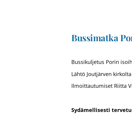
Bussimatka Po
Bussikuljetus Porin isoi
Lähtö Joutjärven kirkolta
Ilmoittautumiset Riitta 
Sydämellisesti tervet