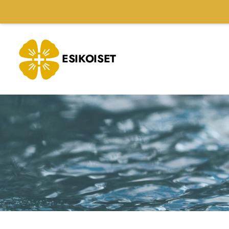
Siirry
sivun
sisältöön
ESIKOISET