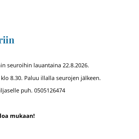
riin
hin seuroihin lauantaina 22.8.2026.
 klo 8.30. Paluu illalla seurojen jälkeen.
Viljaselle puh. 0505126474
uloa mukaan!