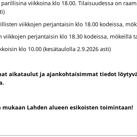
t
parillisina viikkoina klo 18.00. Tilaisuudessa on raama
i)
illisten viikkojen perjantaisin klo 18.00 kodeissa, möke
 viikkojen perjantaisin klo 18.30 kodeissa, mökeillä ta
kkoisin klo 10.00 (kesätaulolla 2.9.2026 asti)
at aikataulut ja ajankohtaisimmat tiedot löytyvä
a.
a mukaan Lahden alueen esikoisten toimintaan!