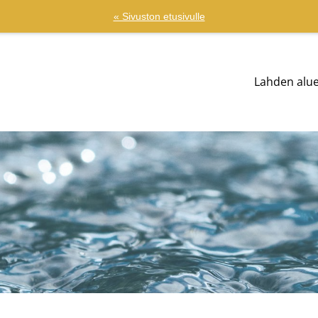
« Sivuston etusivulle
Lahden alu