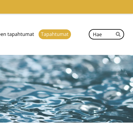
Hak
een tapahtumat
Tapahtumat
Hae