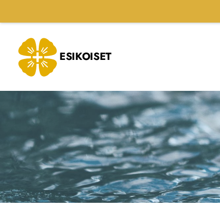
Siirry
sivun
sisältöön
ESIKOISET