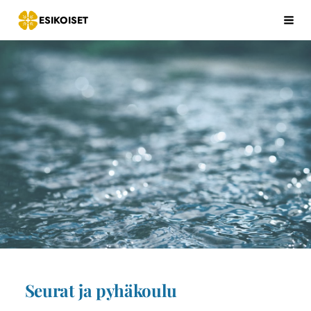
Siirry
ESIKOISET
Hak
sivun
sisältöön
Seurat ja pyhäkoulu