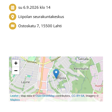
su 6.9.2026
klo 14
Liipolan seurakuntakeskus
Ostoskatu 7, 15500 Lahti
+
−
Leaflet
| Map data ©
OpenStreetMap
contributors,
CC-BY-SA
, Imagery ©
Mapbox