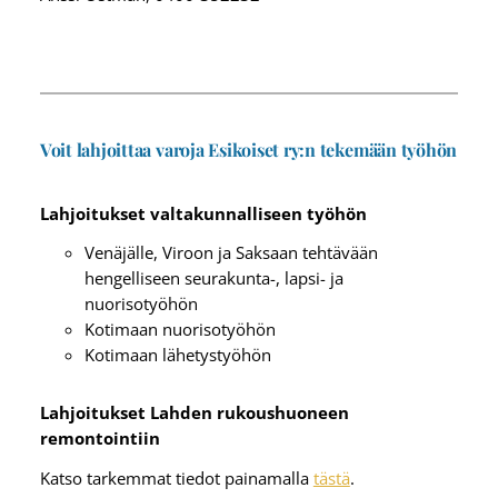
Voit lahjoittaa varoja Esikoiset ry:n tekemään työhön
Lahjoitukset valtakunnalliseen työhön
Venäjälle, Viroon ja Saksaan tehtävään
hengelliseen seurakunta-, lapsi- ja
nuorisotyöhön
Kotimaan nuorisotyöhön
Kotimaan lähetystyöhön
Lahjoitukset Lahden rukoushuoneen
remontointiin
Katso tarkemmat tiedot painamalla
tästä
.