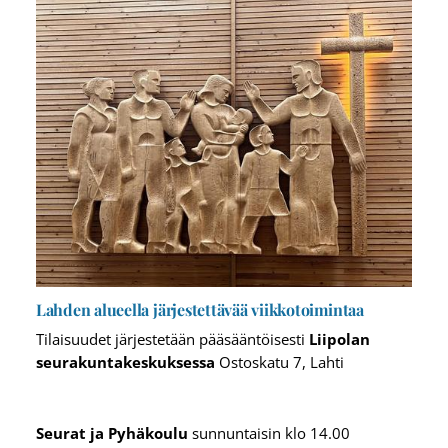
Lahden alueella järjestettävää viikkotoimintaa
Tilaisuudet järjestetään pääsääntöisesti
Liipolan
seurakuntakeskuksessa
Ostoskatu 7, Lahti
Seurat ja Pyhäkoulu
sunnuntaisin klo 14.00