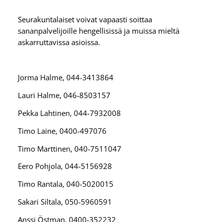
Seurakuntalaiset voivat vapaasti soittaa
sananpalvelijoille hengellisissä ja muissa mieltä
askarruttavissa asioissa.
Jorma Halme, 044-3413864
Lauri Halme, 046-8503157
Pekka Lahtinen, 044-7932008
Timo Laine, 0400-497076
Timo Marttinen, 040-7511047
Eero Pohjola, 044-5156928
Timo Rantala, 040-5020015
Sakari Siltala, 050-5960591
Anssi Östman, 0400-352232