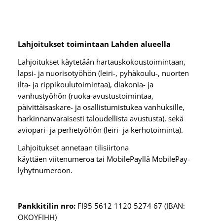
Lahjoitukset toimintaan Lahden alueella
Lahjoitukset käytetään hartauskokoustoimintaan,
lapsi- ja nuorisotyöhön (leiri-, pyhäkoulu-, nuorten
ilta- ja rippikoulutoimintaa), diakonia- ja
vanhustyöhön (ruoka-avustustoimintaa,
päivittäisaskare- ja osallistumistukea vanhuksille,
harkinnanvaraisesti taloudellista avustusta), sekä
aviopari- ja perhetyöhön (leiri- ja kerhotoiminta).
Lahjoitukset annetaan tilisiirtona
käyttäen viitenumeroa tai MobilePayllä MobilePay-
lyhytnumeroon.
Pankkitilin nro:
FI95 5612 1120 5274 67 (IBAN:
OKOYFIHH)