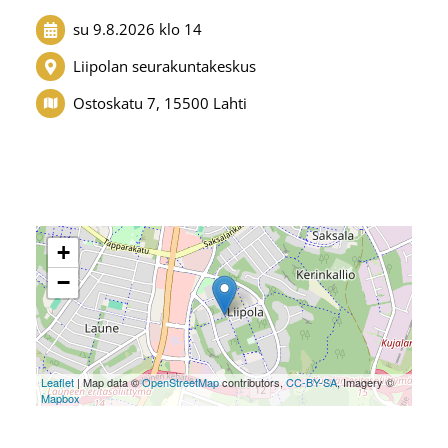
su 9.8.2026
klo 14
Liipolan seurakuntakeskus
Ostoskatu 7, 15500 Lahti
+
−
Leaflet
| Map data ©
OpenStreetMap
contributors,
CC-BY-SA
, Imagery ©
Mapbox