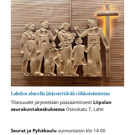
Lahden alueella järjestettävää viikkotoimintaa
Tilaisuudet järjestetään pääsääntöisesti
Liipolan
seurakuntakeskuksessa
Ostoskatu 7, Lahti
Seurat ja Pyhäkoulu
sunnuntaisin klo 14.00