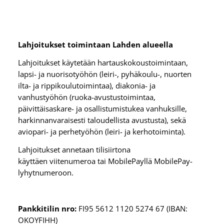
Lahjoitukset toimintaan Lahden alueella
Lahjoitukset käytetään hartauskokoustoimintaan,
lapsi- ja nuorisotyöhön (leiri-, pyhäkoulu-, nuorten
ilta- ja rippikoulutoimintaa), diakonia- ja
vanhustyöhön (ruoka-avustustoimintaa,
päivittäisaskare- ja osallistumistukea vanhuksille,
harkinnanvaraisesti taloudellista avustusta), sekä
aviopari- ja perhetyöhön (leiri- ja kerhotoiminta).
Lahjoitukset annetaan tilisiirtona
käyttäen viitenumeroa tai MobilePayllä MobilePay-
lyhytnumeroon.
Pankkitilin nro:
FI95 5612 1120 5274 67 (IBAN:
OKOYFIHH)