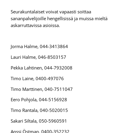
Seurakuntalaiset voivat vapaasti soittaa
sananpalvelijoille hengellisissä ja muissa mieltä
askarruttavissa asioissa.
Jorma Halme, 044-3413864
Lauri Halme, 046-8503157
Pekka Lahtinen, 044-7932008
Timo Laine, 0400-497076
Timo Marttinen, 040-7511047
Eero Pohjola, 044-5156928
Timo Rantala, 040-5020015
Sakari Siltala, 050-5960591
Anssi Östman, 0400-352232