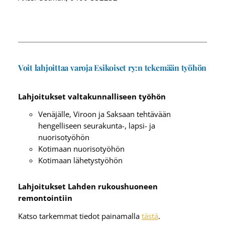
Voit lahjoittaa varoja Esikoiset ry:n tekemään työhön
Lahjoitukset valtakunnalliseen työhön
Venäjälle, Viroon ja Saksaan tehtävään
hengelliseen seurakunta-, lapsi- ja
nuorisotyöhön
Kotimaan nuorisotyöhön
Kotimaan lähetystyöhön
Lahjoitukset Lahden rukoushuoneen
remontointiin
Katso tarkemmat tiedot painamalla
tästä
.