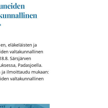
tuneiden
kunnallinen
ien, eläkeläisten ja
iden valtakunnallinen
-18.8. Särsjärven
kuksessa, Padasjoella.
ä ja ilmoittaudu mukaan:
iden valtakunnallinen