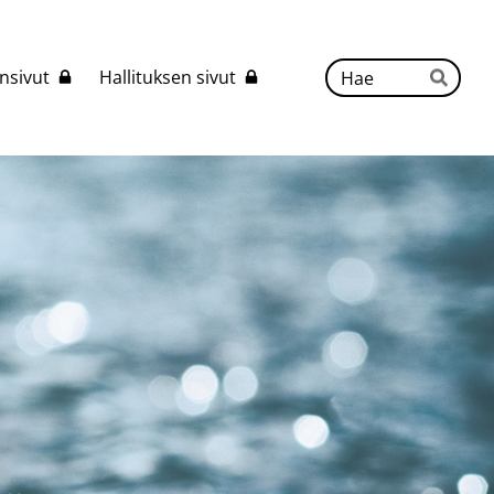
Hak
nsivut
Hallituksen sivut
Hae