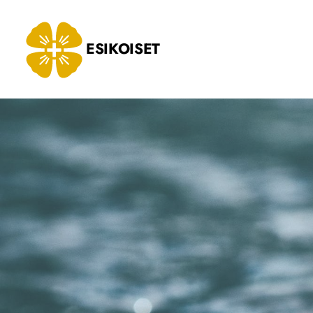
Siirry
sivun
ESIKOISET
sisältöön