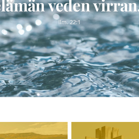
elämän veden virran.
Ilm. 22:1