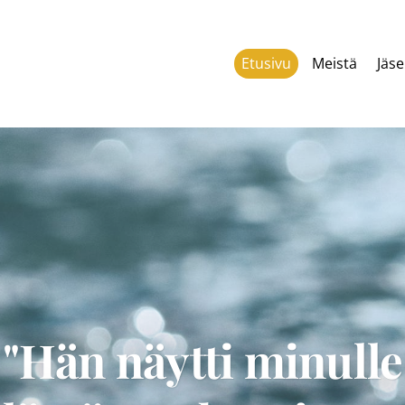
Etusivu
Meistä
Jäse
"Hän näytti minulle