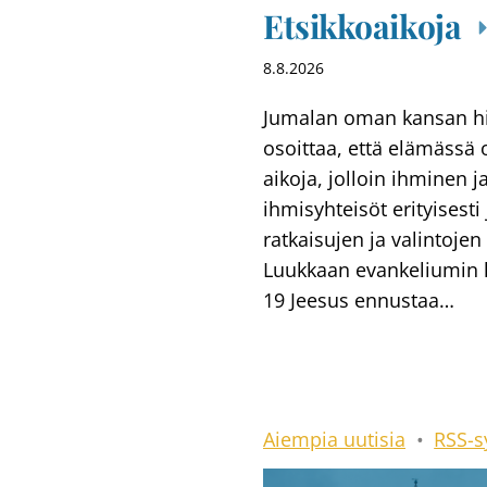
Etsikkoaikoja
8.8.2026
Jumalan oman kansan hi
osoittaa, että elämässä 
aikoja, jolloin ihminen j
ihmisyhteisöt erityisesti
ratkaisujen ja valintojen
Luukkaan evankeliumin 
19 Jeesus ennustaa…
Aiempia uutisia
•
RSS-s