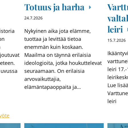
Totuus ja harha
Vart
valta
24.7.2026
leiri
storia
Nykyinen aika jota elämme,
on
tuottaa ja levittää tietoa
15.7.2026
a
enemmän kuin koskaan.
Ikääntyv
 joutuvat
Maailma on täynnä erilaisia
varttune
 eteen.
ideologioita, jotka houkuttelevat
leiri 17.
luvussa
seuraamaan. On erilaisia
leirikes
arvovaikuttajia,
Lue lisä
elämäntapaoppaita ja…
Varttune
leiri
yöte