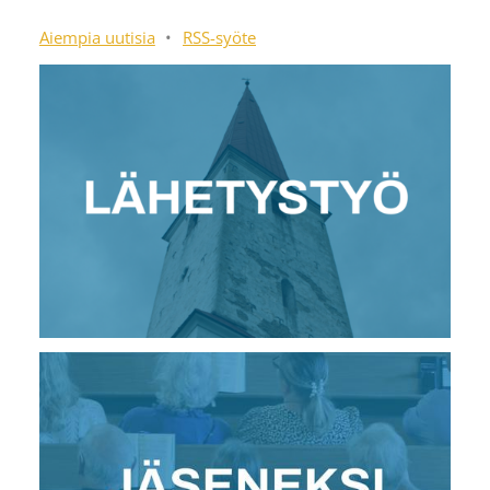
Aiempia uutisia
•
RSS-syöte