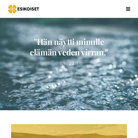
Siirry
ESIKOISET
Hak
sivun
sisältöön
"Hän näytti minulle
elämän veden virran."
Ilm. 22:1