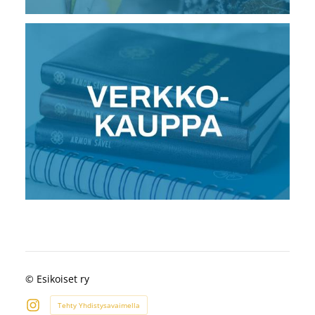
©
Esikoiset ry
Tehty Yhdistysavaimella