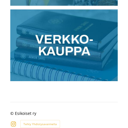
©
Esikoiset ry
Tehty Yhdistysavaimella