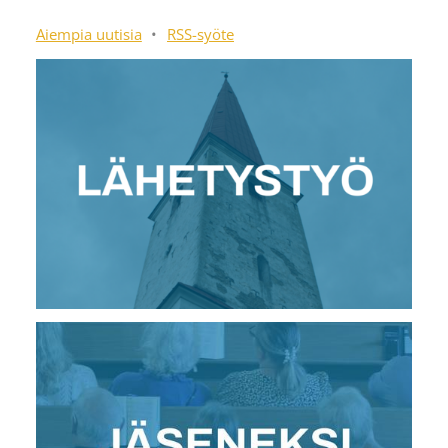
Aiempia uutisia
•
RSS-syöte