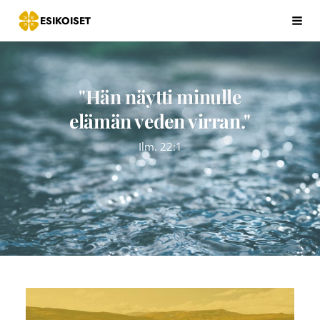
Siirry
ESIKOISET
Hak
sivun
sisältöön
"Hän näytti minulle
elämän veden virran."
Ilm. 22:1