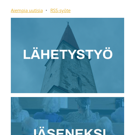
Aiempia uutisia
•
RSS-syöte