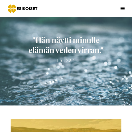
Siirry
ESIKOISET
Hak
sivun
sisältöön
"Hän näytti minulle
elämän veden virran."
Ilm. 22:1