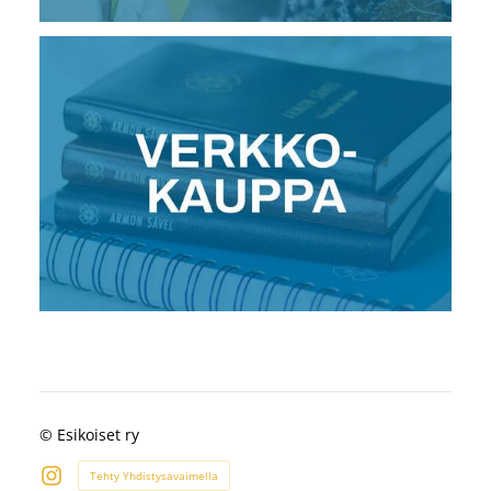
©
Esikoiset ry
Tehty Yhdistysavaimella