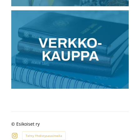
©
Esikoiset ry
Tehty Yhdistysavaimella