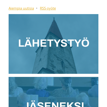
Aiempia uutisia
•
RSS-syöte