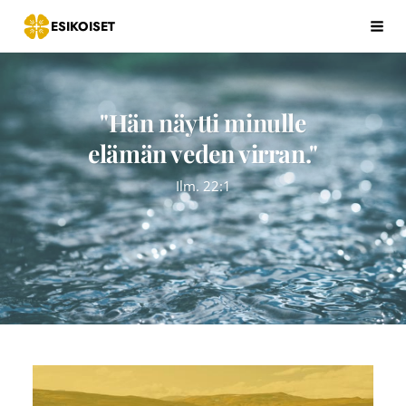
Siirry
ESIKOISET
Hak
sivun
sisältöön
"Hän näytti minulle
elämän veden virran."
Ilm. 22:1