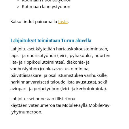
Kotimaan lähetystyöhön
Katso tiedot painamalla
tästä
.
Lahjoitukset toimintaan Turun alueella
Lahjoitukset käytetään hartauskokoustoimintaan,
lapsi- ja nuorisotyöhön (leiri-, pyhäkoulu-, nuorten
ilta- ja rippikoulutoimintaa), diakonia- ja
vanhustyöhön (ruoka-avustustoimintaa,
päivittäisaskare- ja osallistumistukea vanhuksille,
harkinnanvaraisesti taloudellista avustusta), sekä
aviopari- ja perhetyöhön (leiri- ja kerhotoiminta).
Lahjoitukset annetaan tilisiirtona
käyttäen viitenumeroa tai MobilePayllä MobilePay-
lyhytnumeroon.