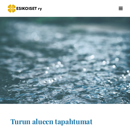
Siirry
ESIKOISET ry
Hak
sivun
sisältöön
Turun alueen tapahtumat