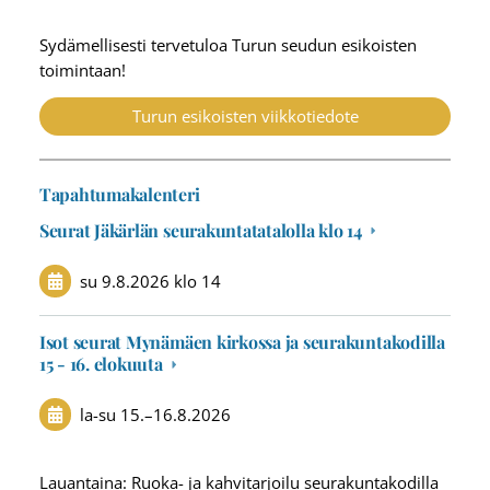
Sydämellisesti tervetuloa Turun seudun esikoisten
toimintaan!
Turun esikoisten viikkotiedote
Tapahtumakalenteri
Seurat Jäkärlän seurakuntatatalolla klo 14
su 9.8.2026
klo 14
Isot seurat Mynämäen kirkossa ja seurakuntakodilla
15 - 16. elokuuta
la-su
15.
–
16.8.2026
Lauantaina: Ruoka- ja kahvitarjoilu seurakuntakodilla