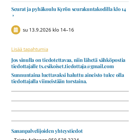
Seurat ja pyhäkoulu Kyrön seurakuntakodilla klo 14
su 13.9.2026
klo 14
–
16
Lisää tapahtumia
Jos sinulla on tiedotettavaa, niin lähetä sähköpostia
tiedottajalle ts.esikoiset.tiedottaja@gmail.com
Sunnuntaina luettavaksi haluttu aineisto tulee olla
tiedottajalla viimeistään torstaina.
Sananpalvelijoiden yhteystiedot
- Taisto Aaltonen 050 538 3334