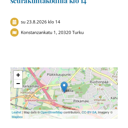
seurakuntakodilla klo 14
su 23.8.2026
klo 14
Konstanzankatu 1, 20320 Turku
+
−
Leaflet
| Map data ©
OpenStreetMap
contributors,
CC-BY-SA
, Imagery ©
Mapbox