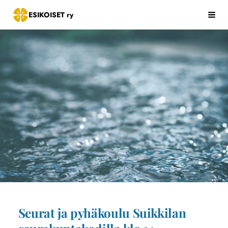
Siirry
ESIKOISET ry
Hak
sivun
sisältöön
Seurat ja pyhäkoulu Suikkilan