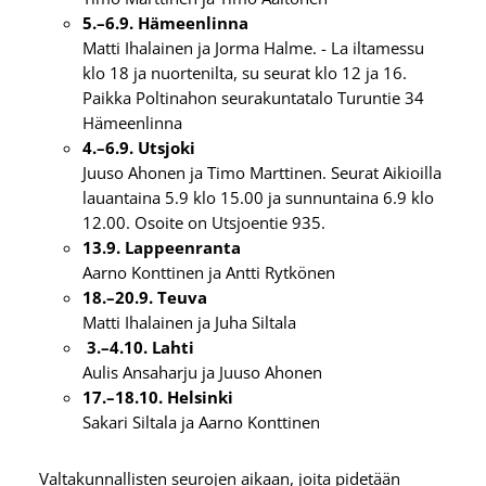
5.–6.9. Hämeenlinna
Matti Ihalainen ja Jorma Halme. - La iltamessu
klo 18 ja nuortenilta, su seurat klo 12 ja 16.
Paikka Poltinahon seurakuntatalo Turuntie 34
Hämeenlinna
4.–6.9. Utsjoki
Juuso Ahonen ja Timo Marttinen. Seurat Aikioilla
lauantaina 5.9 klo 15.00 ja sunnuntaina 6.9 klo
12.00. Osoite on Utsjoentie 935.
13.9. Lappeenranta
Aarno Konttinen ja Antti Rytkönen
18.–20.9. Teuva
Matti Ihalainen ja Juha Siltala
3.–4.10. Lahti
Aulis Ansaharju ja Juuso Ahonen
17.–18.10. Helsinki
Sakari Siltala ja Aarno Konttinen
Valtakunnallisten seurojen aikaan, joita pidetään