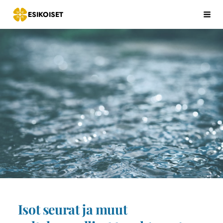
Siirry
ESIKOISET
Hak
sivun
sisältöön
Isot seurat ja muut