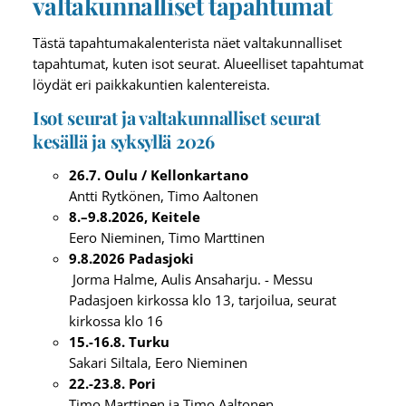
valtakunnalliset tapahtumat
Tästä tapahtumakalenterista näet valtakunnalliset
tapahtumat, kuten isot seurat. Alueelliset tapahtumat
löydät eri paikkakuntien kalentereista.
Isot seurat ja valtakunnalliset seurat
kesällä ja syksyllä 2026
26.7. Oulu / Kellonkartano
Antti Rytkönen, Timo Aaltonen
8.–9.8.2026, Keitele
Eero Nieminen, Timo Marttinen
9.8.2026 Padasjoki
Jorma Halme, Aulis Ansaharju. - Messu
Padasjoen kirkossa klo 13, tarjoilua, seurat
kirkossa klo 16
15.-16.8. Turku
Sakari Siltala, Eero Nieminen
22.-23.8. Pori
Timo Marttinen ja Timo Aaltonen