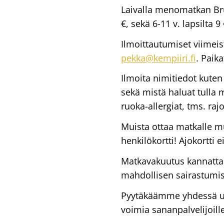
Laivalla menomatkan Bru
€, sekä 6-11 v. lapsilta 
Ilmoittautumiset viimeist
pekka@kempiiri.fi
. Paik
Ilmoita nimitiedot kuten
sekä mistä haluat tulla 
ruoka-allergiat, tms. rajo
Muista ottaa matkalle m
henkilökortti! Ajokortti e
Matkavakuutus kannattaa 
mahdollisen sairastumis
Pyytäkäämme yhdessä usk
voimia sananpalvelijoi