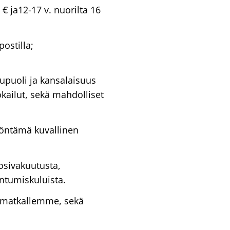
 ja12-17 v. nuorilta 16
postilla;
kupuoli ja kansalaisuus
okailut, sekä mahdolliset
yöntämä kuvallinen
osivakuutusta,
ntumiskuluista.
a matkallemme, sekä