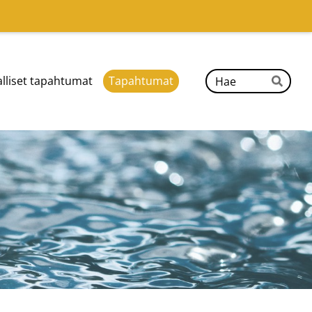
Hak
alliset tapahtumat
Tapahtumat
Hae