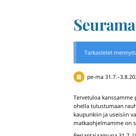
Seurama
Tarkastelet mennyt
pe-ma
31.7.
–
3.8.20
Tervetuloa kanssamme pe
ohella tutustumaan rau
kaupunkiin ja useisiin v
matkaohjelmamme on s
Perjantaiaamuna 31.7. l