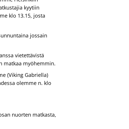
kustajia kyytiin
me klo 13.15, josta
sunnuntaina jossain
anssa vietettävistä
ennen matkaa myöhemmin.
e (Viking Gabriella)
ahdessa olemme n. klo
 osan nuorten matkasta,