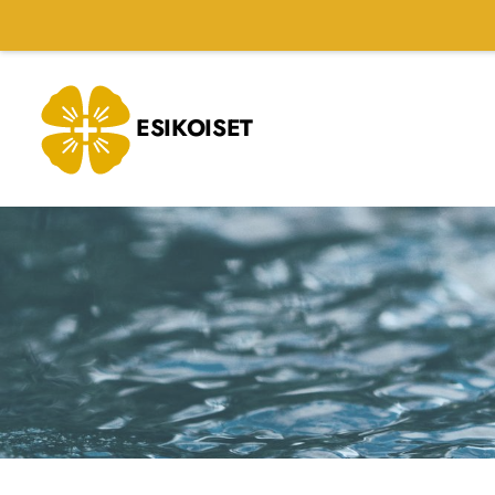
Siirry
sivun
sisältöön
ESIKOISET