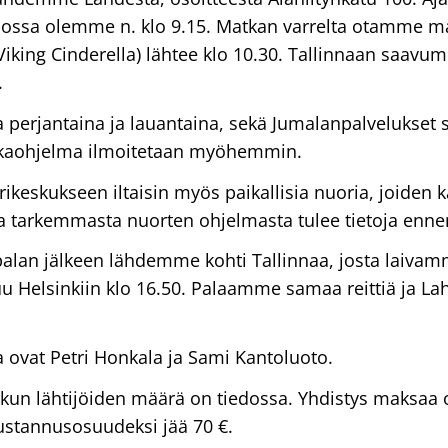
ossa olemme n. klo 9.15. Matkan varrelta otamme mat
iking Cinderella) lähtee klo 10.30. Tallinnaan saavum
.
 perjantaina ja lauantaina, sekä Jumalanpalvelukset 
tkaohjelma ilmoitetaan myöhemmin.
ikeskukseen iltaisin myös paikallisia nuoria, joiden k
ta ja tarkemmasta nuorten ohjelmasta tulee tietoja 
lan jälkeen lähdemme kohti Tallinnaa, josta laivamm
uu Helsinkiin klo 16.50. Palaamme samaa reittiä ja L
 ovat Petri Honkala ja Sami Kantoluoto.
 kun lähtijöiden määrä on tiedossa. Yhdistys maksaa
kustannusosuudeksi jää 70 €.