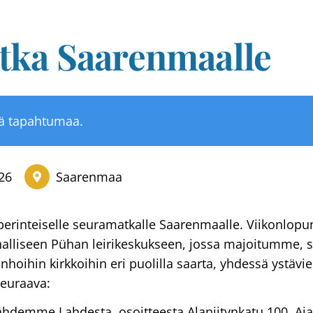
tka Saarenmaalle
tä tapahtumaa.
26
Saarenmaa
rinteiselle seuramatkalle Saarenmaalle. Viikonlopu
halliseen Pühan leirikeskukseen, jossa majoitumme,
anhoihin kirkkoihin eri puolilla saarta, yhdessä ystävi
euraava:
ähdemme Lahdesta, osoitteesta Alaniitynkatu 100. Aj