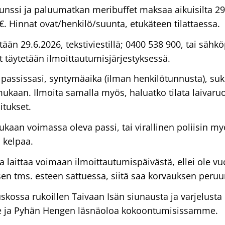
nssi ja paluumatkan meribuffet maksaa aikuisilta 29 €
9 €. Hinnat ovat/henkilö/suunta, etukäteen tilattaessa.
ään 29.6.2026, tekstiviestillä; 0400 538 900, tai sähkö
at täytetään ilmoittautumisjärjestyksessä.
 passissasi, syntymäaika (ilman henkilötunnusta), su
mukaan. Ilmoita samalla myös, haluatko tilata laivaru
itukset.
ukaan voimassa oleva passi, tai virallinen poliisin m
i kelpaa.
laittaa voimaan ilmoittautumispäivästä, ellei ole vu
en tms. esteen sattuessa, siitä saa korvauksen peruu
ossa rukoillen Taivaan Isän siunausta ja varjelust
lle ja Pyhän Hengen läsnäoloa kokoontumisissamme.