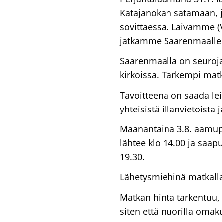
Katajanokan satamaan, j
sovittaessa. Laivamme (V
jatkamme Saarenmaalle
Saarenmaalla on seuroja
kirkoissa. Tarkempi ma
Tavoitteena on saada leir
yhteisistä illanvietois
Maanantaina 3.8. aamupa
lähtee klo 14.00 ja saap
19.30.
Lähetysmiehinä matkalla
Matkan hinta tarkentuu,
siten että nuorilla oma