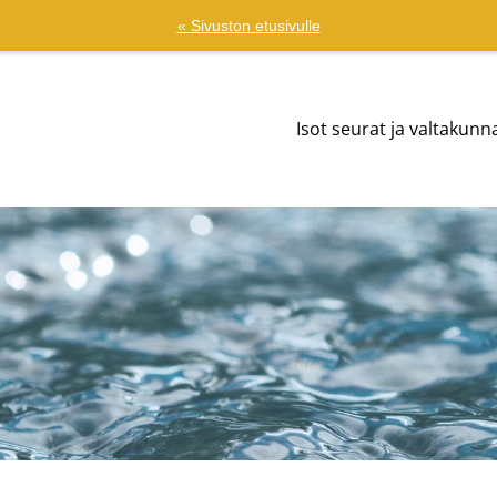
« Sivuston etusivulle
Isot seurat ja valtakunn