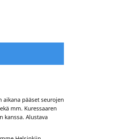
n aikana pääset seurojen
 sekä mm. Kuressaaren
en kanssa. Alustava
amme Helsinkiin