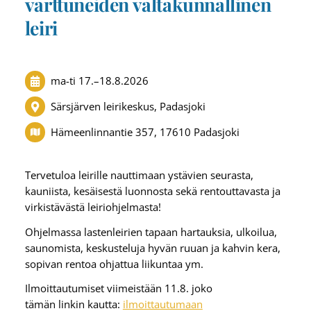
varttuneiden valtakunnallinen
leiri
ma-ti
17.
–
18.8.2026
Särsjärven leirikeskus, Padasjoki
Hämeenlinnantie 357, 17610 Padasjoki
Tervetuloa leirille nauttimaan ystävien seurasta,
kauniista, kesäisestä luonnosta sekä rentouttavasta ja
virkistävästä leiriohjelmasta!
Ohjelmassa lastenleirien tapaan hartauksia, ulkoilua,
saunomista, keskusteluja hyvän ruuan ja kahvin kera,
sopivan rentoa ohjattua liikuntaa ym.
Ilmoittautumiset viimeistään 11.8. joko
tämän linkin kautta:
ilmoittautumaan