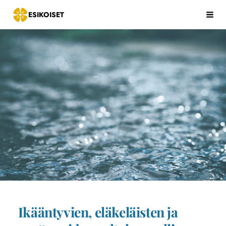
Siirry
ESIKOISET
Hak
sivun
sisältöön
Ikääntyvien, eläkeläisten ja