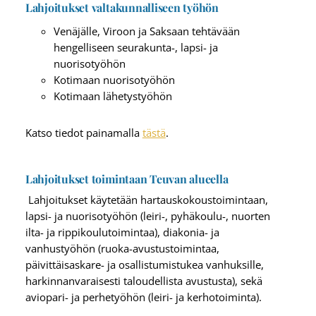
Lahjoitukset valtakunnalliseen työhön
Venäjälle, Viroon ja Saksaan tehtävään
hengelliseen seurakunta-, lapsi- ja
nuorisotyöhön
Kotimaan nuorisotyöhön
Kotimaan lähetystyöhön
Katso tiedot painamalla
tästä
.
Lahjoitukset toimintaan Teuvan alueella
Lahjoitukset käytetään hartauskokoustoimintaan,
lapsi- ja nuorisotyöhön (leiri-, pyhäkoulu-, nuorten
ilta- ja rippikoulutoimintaa), diakonia- ja
vanhustyöhön (ruoka-avustustoimintaa,
päivittäisaskare- ja osallistumistukea vanhuksille,
harkinnanvaraisesti taloudellista avustusta), sekä
aviopari- ja perhetyöhön (leiri- ja kerhotoiminta).