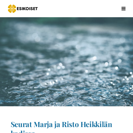
Siirry
ESIKOISET
Hak
sivun
sisältöön
Seurat Marja ja Risto Heikkilän