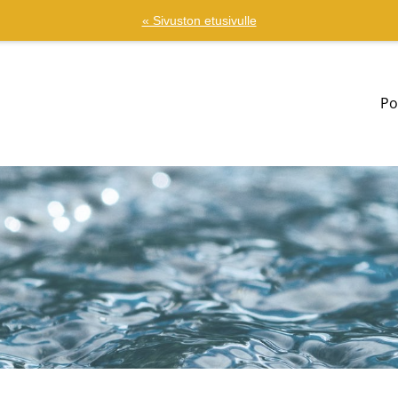
« Sivuston etusivulle
Po