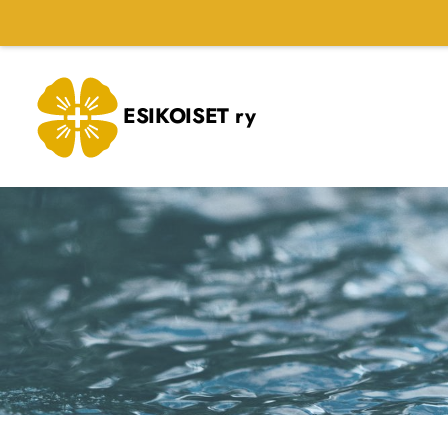
Siirry
sivun
sisältöön
ESIKOISET ry