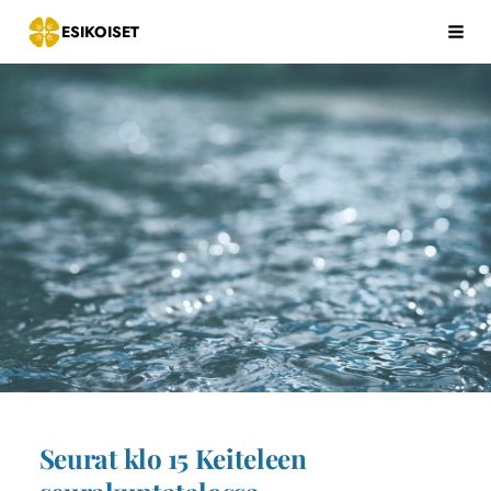
Siirry
ESIKOISET
Hak
sivun
sisältöön
Seurat klo 15 Keiteleen