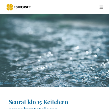
Siirry
ESIKOISET
Hak
sivun
sisältöön
Seurat klo 15 Keiteleen