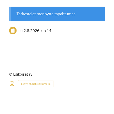
Tarkastelet mennyttä tapahtumaa.
su 2.8.2026
klo 14
©
Esikoiset ry
Tehty Yhdistysavaimella
Instagram