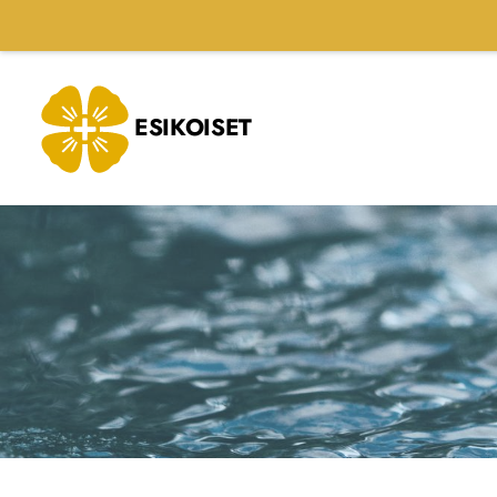
Siirry
sivun
sisältöön
ESIKOISET