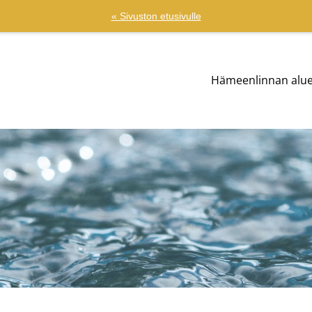
« Sivuston etusivulle
Hämeenlinnan alu