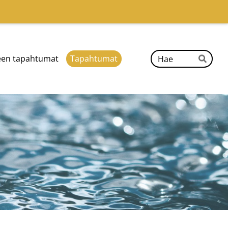
Hak
een tapahtumat
Tapahtumat
Hae