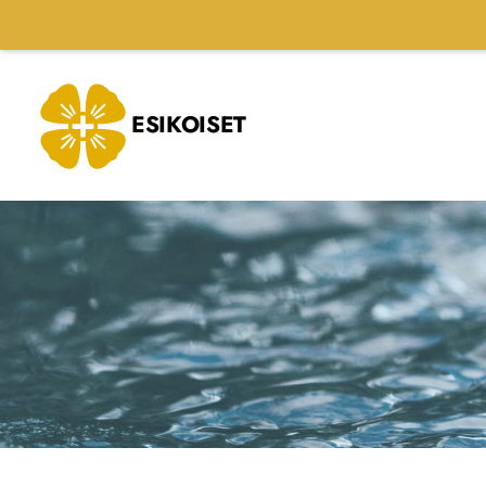
Siirry
sivun
sisältöön
ESIKOISET