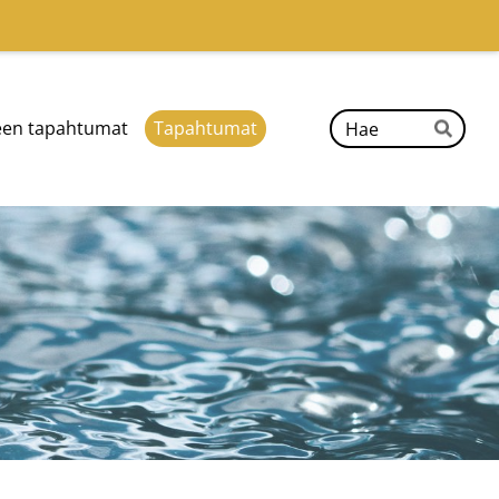
Hak
een tapahtumat
Tapahtumat
Hae