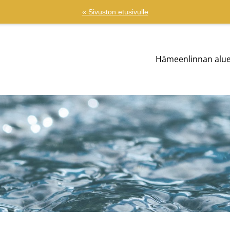
« Sivuston etusivulle
Hämeenlinnan alu