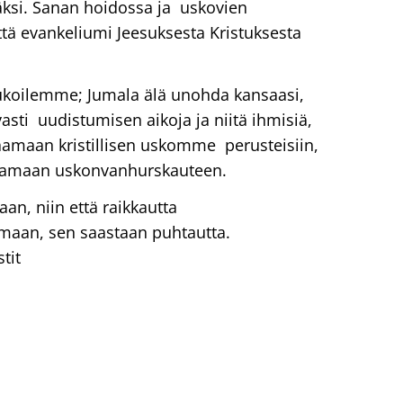
ksi. Sanan hoidossa ja uskovien
ttä evankeliumi Jeesuksesta Kristuksesta
ukoilemme; Jumala älä unohda kansaasi,
vasti uudistumisen aikoja ja niitä ihmisiä,
laamaan kristillisen uskomme perusteisiin,
stamaan uskonvanhurskauteen.
an, niin että raikkautta
maan, sen saastaan puhtautta.
stit