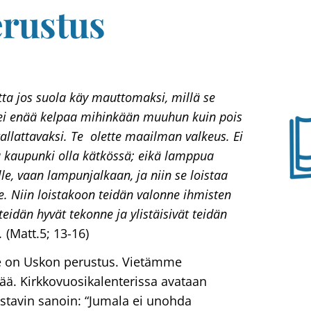
rustus
ta jos suola käy mauttomaksi, millä se
ei enää kelpaa mihinkään muuhun kuin pois
tallattavaksi. Te olette maailman valkeus. Ei
va kaupunki olla kätkössä; eikä lamppua
le, vaan lampunjalkaan, ja niin se loistaa
le. Niin loistakoon teidän valonne ihmisten
teidän hyvät tekonne ja ylistäisivät teidän
.
(Matt.5; 13-16)
e on Uskon perustus. Vietämme
ä. Kirkkovuosikalenterissa avataan
stavin sanoin: “Jumala ei unohda