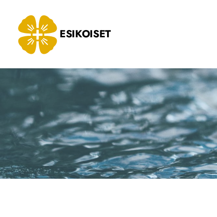
Siirry
sivun
ESIKOISET
sisältöön