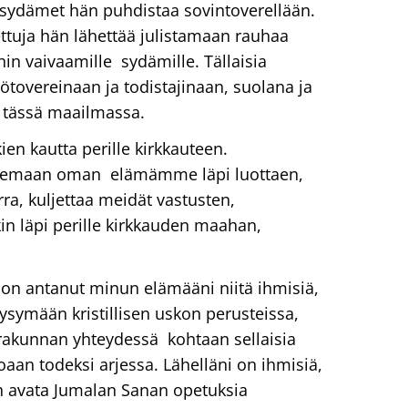
 sydämet hän puhdistaa sovintoverellään.
ttuja hän lähettää julistamaan rauhaa
nnin vaivaamille sydämille. Tällaisia
yötovereinaan ja todistajinaan, suolana ja
 tässä maailmassa.
ien kautta perille kirkkauteen.
emaan oman elämämme läpi luottaen,
a, kuljettaa meidät vastusten,
kin läpi perille kirkkauden maahan,
 on antanut minun elämääni niitä ihmisiä,
ysymään kristillisen uskon perusteissa,
akunnan yhteydessä kohtaan sellaisia
oaan todeksi arjessa. Lähelläni on ihmisiä,
an avata Jumalan Sanan opetuksia