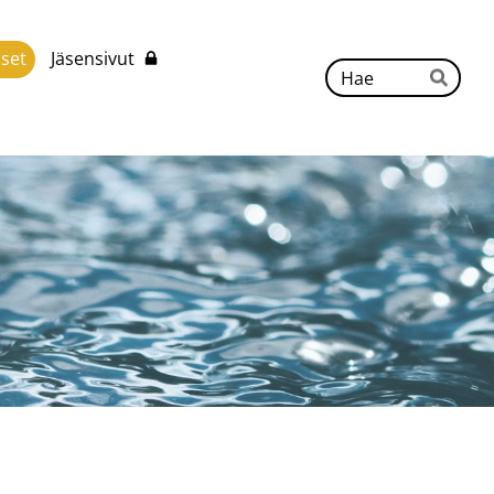
iset
Jäsensivut
Hak
Hae