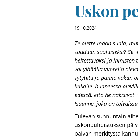
Uskon pe
19.10.2024
Te olette maan suola; mut
saadaan suolaiseksi? Se 
heitettäväksi ja ihmisten 
voi ylhäällä vuorella ole
sytytetä ja panna vakan al
kaikille huoneessa olevil
edessä, että he näkisivät 
Isäänne, joka on taivaissa
Tulevan sunnuntain aih
uskonpuhdistuksen päivä
päivän merkitystä kannu