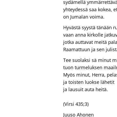
sydämellä ymmärrettävä
yhteydessä saa kokea, e
on Jumalan voima.
Hyvästä syystä tänään r
vaan anna kirkolle jatku
jotka auttavat meitä pa
Raamattuun ja sen juli
Tee suolaksi sä minut ma
tuon turmeluksen maail
Myös minut, Herra, pela
ja toisten luokse lähetit
ja lausuit auta heitä.
(Virsi 435;3)
Juuso Ahonen