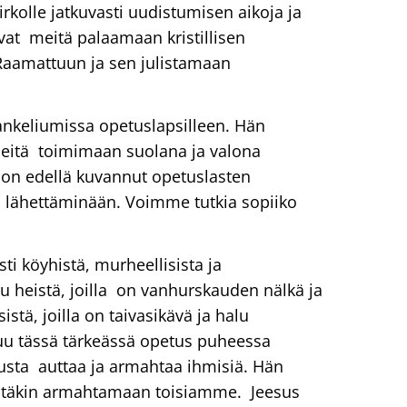
rkolle jatkuvasti uudistumisen aikoja ja
avat meitä palaamaan kristillisen
Raamattuun ja sen julistamaan
nkeliumissa opetuslapsilleen. Hän
 heitä toimimaan suolana ja valona
 on edellä kuvannut opetuslasten
 lähettäminään. Voimme tutkia sopiiko
ti köyhistä, murheellisista ja
uu heistä, joilla on vanhurskauden nälkä ja
stä, joilla on taivasikävä ja halu
u tässä tärkeässä opetus puheessa
usta auttaa ja armahtaa ihmisiä. Hän
itäkin armahtamaan toisiamme. Jeesus