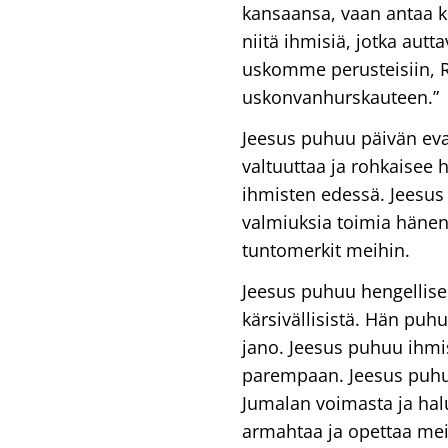
kansaansa, vaan antaa ki
niitä ihmisiä, jotka autt
uskomme perusteisiin, 
uskonvanhurskauteen.”
Jeesus puhuu päivän eva
valtuuttaa ja rohkaisee
ihmisten edessä. Jeesus
valmiuksia toimia hänen
tuntomerkit meihin.
Jeesus puhuu hengellises
kärsivällisistä. Hän puh
jano. Jeesus puhuu ihmisi
parempaan. Jeesus puhu
Jumalan voimasta ja hal
armahtaa ja opettaa me