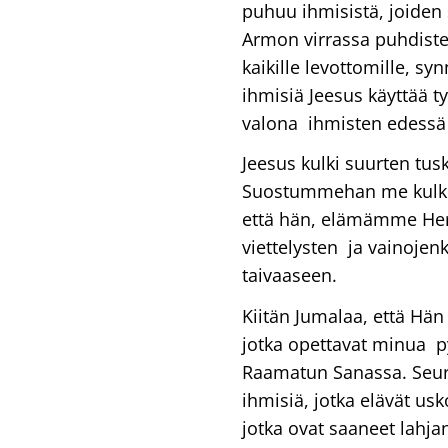
puhuu ihmisistä, joiden
Armon virrassa puhdiste
kaikille levottomille, sy
ihmisiä Jeesus käyttää t
valona ihmisten edessä
Jeesus kulki suurten tusk
Suostummehan me kulk
että hän, elämämme Herr
viettelysten ja vainojen
taivaaseen.
Kiitän Jumalaa, että Hän
jotka opettavat minua p
Raamatun Sanassa. Seur
ihmisiä, jotka elävät usk
jotka ovat saaneet lahj