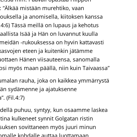
: “Älkää mistään murehtiko, vaan
ouksella ja anomisella, kiitoksen kanssa
il.4:6) Tässä meillä on lupaus ja kehotus
aallista Isää ja Hän on luvannut kuulla
 meidän -rukouksessa on hyvin kattavasti
asvojen eteen ja kuitenkin jätämme
uottaen Hänen viisauteensa, sanomalla
osi myös maan päällä, niin kuin Taivaassa”
a Jumalan rauha, joka on kaikkea ymmärrystä
idän sydämenne ja ajatuksenne
. (Fil.4:7)
edellä puhuu, syntyy, kun osaamme laskea
na kulkeneet synnit Golgatan ristin
esuksen sovittaneen myös juuri minun
omalle kohdalle auttaa luottamaan