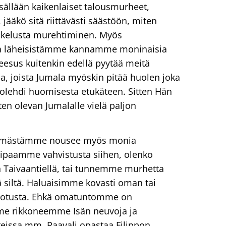
isällään kaikenlaiset talousmurheet,
, jääkö sitä riittävästi säästöön, miten
piskelusta murehtiminen. Myös
a läheisistämme kannamme moninaisia
esus kuitenkin edellä pyytää meitä
a, joista Jumala myöskin pitää huolen joka
uolehdi huomisesta etukäteen. Sitten Hän
en olevan Jumalalle vielä paljon
immästämme nousee myös monia
Kaipaamme vahvistusta siihen, olenko
n Taivaantiellä, tai tunnemme murhetta
siltä. Haluaisimme kovasti oman tai
lpotusta. Ehkä omatuntomme on
me rikkoneemme Isän neuvoja ja
nteissa mm. Paavali opastaa Filippon