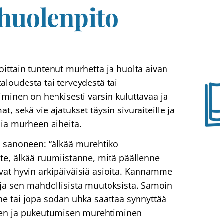
huolenpito
joittain tuntenut murhetta ja huolta aivan
 taloudesta tai terveydestä tai
minen on henkisesti varsin kuluttavaa ja
, sekä vie ajatukset täysin sivuraiteille ja
sia murheen aiheita.
 sanoneen: “älkää murehtiko
te, älkää ruumiistanne, mitä päällenne
ovat hyvin arkipäiväisiä asioita. Kannamme
ja sen mahdollisista muutoksista. Samoin
nne tai jopa sodan uhka saattaa synnyttää
en ja pukeutumisen murehtiminen