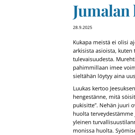
Jumalan 
28.9.2025
Kukapa meistä ei olisi a
arkisista asioista, kuten
tulevaisuudesta. Murehti
pahimmillaan imee voimat
sieltähän löytyy aina uu
Luukas kertoo Jeesuksen
hengestänne, mitä söisit
pukisitte”. Nehän juuri 
huolta terveydestämme 
yleinen turvallisuustila
monissa huolta. Syömis