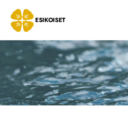
Siirry
sivun
ESIKOISET
sisältöön