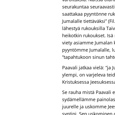
seurakuntaa seuraavasti
saattakaa pyyntönne ruk
Jumalalle tiettäväksi” (F
lähestyä rukouksilla Taiv
heikotkin rukoukset. Isä
viety asiamme Jumalan k
pyyntömme Jumalalle, l
“tapahtukoon sinun taht
Paavali jatkaa vielä: “j
ylempi, on varjeleva te
Kristuksessa Jeesuksessa”
Se rauha mistä Paavali 
sydämellämme painolasti
juurelle ja uskomme Je
syntini. Sen uskominen 