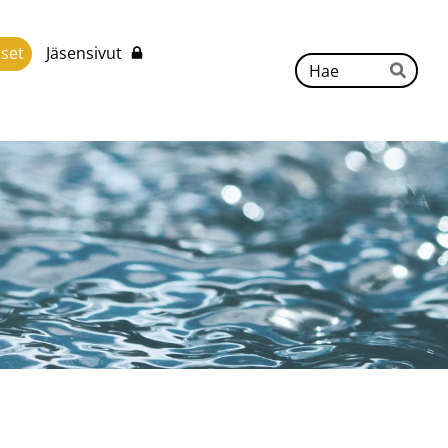
iset
Jäsensivut
Hak
Hae