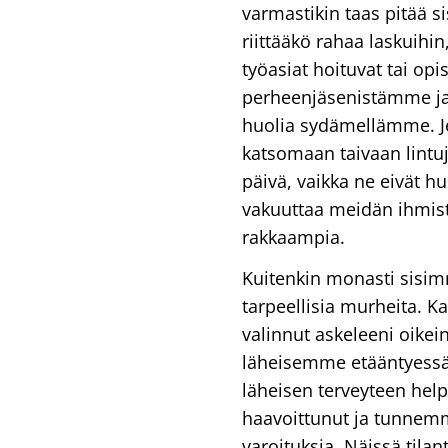
varmastikin taas pitää s
riittääkö rahaa laskuihin
työasiat hoituvat tai o
perheenjäsenistämme j
huolia sydämellämme. Je
katsomaan taivaan lintuj
päivä, vaikka ne eivät h
vakuuttaa meidän ihmist
rakkaampia.
Kuitenkin monasti sis
tarpeellisia murheita. 
valinnut askeleeni oikei
läheisemme etääntyessä 
läheisen terveyteen he
haavoittunut ja tunnem
varoituksia. Näissä tila