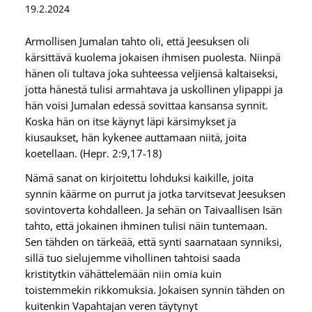
19.2.2024
Armollisen Jumalan tahto oli, että Jeesuksen oli
kärsittävä kuolema jokaisen ihmisen puolesta. Niinpä
hänen oli tultava joka suhteessa veljiensä kaltaiseksi,
jotta hänestä tulisi armahtava ja uskollinen ylipappi ja
hän voisi Jumalan edessä sovittaa kansansa synnit.
Koska hän on itse käynyt läpi kärsimykset ja
kiusaukset, hän kykenee auttamaan niitä, joita
koetellaan. (Hepr. 2:9,17-18)
Nämä sanat on kirjoitettu lohduksi kaikille, joita
synnin käärme on purrut ja jotka tarvitsevat Jeesuksen
sovintoverta kohdalleen. Ja sehän on Taivaallisen Isän
tahto, että jokainen ihminen tulisi näin tuntemaan.
Sen tähden on tärkeää, että synti saarnataan synniksi,
sillä tuo sielujemme vihollinen tahtoisi saada
kristitytkin vähättelemään niin omia kuin
toistemmekin rikkomuksia. Jokaisen synnin tähden on
kuitenkin Vapahtajan veren täytynyt