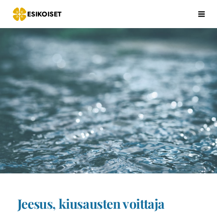
Siirry
ESIKOISET
Hak
sivun
sisältöön
Jeesus, kiusausten voittaja