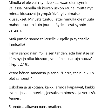
Minulla ei ole vain syntivelkaa, vaan olen synnin
vallassa. Minulla oli kerran uskon rauha, mutta nyt
minua kiusaavat ja ympäröivät ylivoimaiset
kiusaukset. Minusta tuntuu, ettei minulla ole muuta
mahdollisuutta kuin joutua täydellisesti synnin
valtaan.
Mitä Jumala sanoo tällaiselle kurjalle ja syntiselle
ihmiselle?
Herra sanoo näin: "Sillä sen tähden, että hän itse on
kärsinyt ja ollut kiusattu, voi hän kiusattuja auttaa"
(Hepr. 2:18).
Vetoa hänen sanaansa ja sano: "Herra, tee niin kuin
olet sanonut."
Uskokaa ja uskotaan, kaikki armoa kaipaavat, kaikki
synnit ja viat anteeksi, Jeesuksen nimessä ja veressä.
Aamen.
Siunattua alkavaa paastonaikaa.