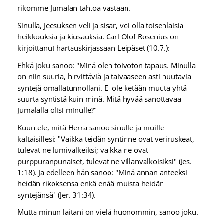
rikomme Jumalan tahtoa vastaan.
Sinulla, Jeesuksen veli ja sisar, voi olla toisenlaisia
heikkouksia ja kiusauksia. Carl Olof Rosenius on
kirjoittanut hartauskirjassaan Leipäset (10.7.):
Ehkä joku sanoo: "Minä olen toivoton tapaus. Minulla
on niin suuria, hirvittäviä ja taivaaseen asti huutavia
syntejä omallatunnollani. Ei ole ketään muuta yhtä
suurta syntistä kuin minä. Mitä hyvää sanottavaa
Jumalalla olisi minulle?"
Kuuntele, mitä Herra sanoo sinulle ja muille
kaltaisillesi: "Vaikka teidän syntinne ovat veriruskeat,
tulevat ne lumivalkeiksi; vaikka ne ovat
purppuranpunaiset, tulevat ne villanvalkoisiksi" (Jes.
1:18). Ja edelleen hän sanoo: "Minä annan anteeksi
heidän rikoksensa enkä enää muista heidän
syntejänsä" (Jer. 31:34).
Mutta minun laitani on vielä huonommin, sanoo joku.