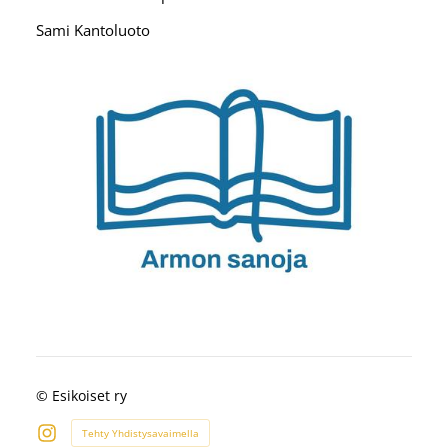
Sami Kantoluoto
©
Esikoiset ry
Tehty Yhdistysavaimella