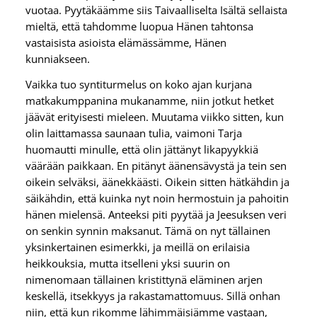
vuotaa. Pyytäkäämme siis Taivaalliselta Isältä sellaista
mieltä, että tahdomme luopua Hänen tahtonsa
vastaisista asioista elämässämme, Hänen
kunniakseen.
Vaikka tuo syntiturmelus on koko ajan kurjana
matkakumppanina mukanamme, niin jotkut hetket
jäävät erityisesti mieleen. Muutama viikko sitten, kun
olin laittamassa saunaan tulia, vaimoni Tarja
huomautti minulle, että olin jättänyt likapyykkiä
väärään paikkaan. En pitänyt äänensävystä ja tein sen
oikein selväksi, äänekkäästi. Oikein sitten hätkähdin ja
säikähdin, että kuinka nyt noin hermostuin ja pahoitin
hänen mielensä. Anteeksi piti pyytää ja Jeesuksen veri
on senkin synnin maksanut. Tämä on nyt tällainen
yksinkertainen esimerkki, ja meillä on erilaisia
heikkouksia, mutta itselleni yksi suurin on
nimenomaan tällainen kristittynä eläminen arjen
keskellä, itsekkyys ja rakastamattomuus. Sillä onhan
niin, että kun rikomme lähimmäisiämme vastaan,