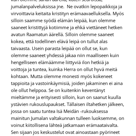
jumalanpalveluksissa jne. Ne ovatkin lepopaikkoja ja
virvoittavia keitaita kristityn erämaavaelluksella. Myös
silloin saamme syödä elämän leipää, kun olemme
saaneet kristittyjä kotiimme ja ehkä viettäneet hetken
avatun Raamatun äärellä. Silloin olemme saaneet
kokea, että todellinen elävä leipä on tullut alas
taivaasta. Usein parasta leipää on ollut se, kun
olemme saaneet yhdessä jakaa niin maalliseen kuin
hengelliseen elämäämme liittyviä ilon hetkiä ja
voittoja ja tuntea, kuinka Herra on ollut hyvä meitä
kohtaan. Mutta olemme monesti myös kokeneet
tappioita ja vastoinkäymisiä, joiden jakaminen ei aina
ole ollut helppoa. Se on kuitenkin keventänyt
mieltämme ja erityisesti silloin, kun on saanut kuulla
ystävien rukouslupaukset. Tällaisen iltahetken jälkeen,
jossa on saatu tuntea Isä Meidän -rukouksessa
mainitun Jumalan valtakunnan tulleen luoksemme, on
voinut kiitollisena lähteä jatkamaan erämaataivalta.
Sen sijaan jos keskustelut ovat ainoastaan pyörineet