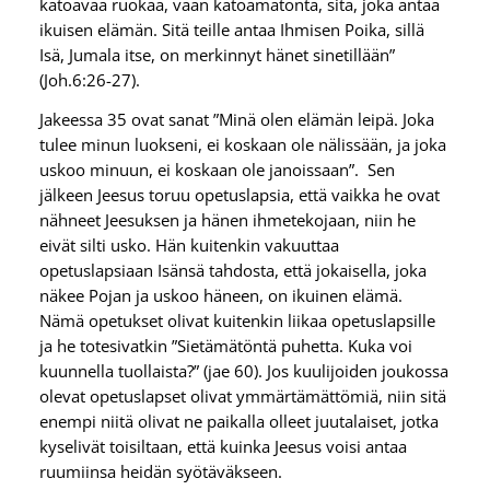
katoavaa ruokaa, vaan katoamatonta, sitä, joka antaa
ikuisen elämän. Sitä teille antaa Ihmisen Poika, sillä
Isä, Jumala itse, on merkinnyt hänet sinetillään”
(Joh.6:26-27).
Jakeessa 35 ovat sanat ”Minä olen elämän leipä. Joka
tulee minun luokseni, ei koskaan ole nälissään, ja joka
uskoo minuun, ei koskaan ole janoissaan”. Sen
jälkeen Jeesus toruu opetuslapsia, että vaikka he ovat
nähneet Jeesuksen ja hänen ihmetekojaan, niin he
eivät silti usko. Hän kuitenkin vakuuttaa
opetuslapsiaan Isänsä tahdosta, että jokaisella, joka
näkee Pojan ja uskoo häneen, on ikuinen elämä.
Nämä opetukset olivat kuitenkin liikaa opetuslapsille
ja he totesivatkin ”Sietämätöntä puhetta. Kuka voi
kuunnella tuollaista?” (jae 60). Jos kuulijoiden joukossa
olevat opetuslapset olivat ymmärtämättömiä, niin sitä
enempi niitä olivat ne paikalla olleet juutalaiset, jotka
kyselivät toisiltaan, että kuinka Jeesus voisi antaa
ruumiinsa heidän syötäväkseen.