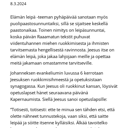
8.3.2024
Elämän leipä -teeman pyhäpäivää sanotaan myös
puolipaastosunnuntaiksi, sillä se sijaitsee keskellä
paastonaikaa. Toinen nimitys on leipäsunnuntai,
koska päivän Raaamatun tekstit puhuvat
viidentuhannen miehen ruokkimisesta ja ihmisten
tarvitsemasta hengellisestä ravinnosta. Jeesus itse on
elämän leipä, joka jakaa lahjojaan meille ja opettaa
meitä jakamaan omastamme tarvitseville.
Johanneksen evankeliumin luvussa 6 kerrotaan
Jeesuksen ruokkimisihmeestä ja opetuksistaan
synagogassa. Kun Jeesus oli ruokkinut kansan, löysivät
opetuslapset hänet seuraavana päivänä
Kapernaumista. Siellä Jeesus sanoi opetuslapsille:
”Totisesti, totisesti: ette te minua sen tähden etsi, että
olette nähneet tunnustekoja, vaan siksi, että saitte
leipää ja söitte itsenne kylläisiksi. Älkää tavoitelko