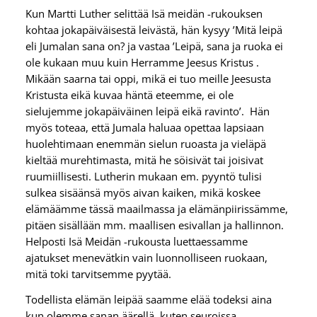
Kun Martti Luther selittää Isä meidän -rukouksen
kohtaa jokapäiväisestä leivästä, hän kysyy ’Mitä leipä
eli Jumalan sana on? ja vastaa ’Leipä, sana ja ruoka ei
ole kukaan muu kuin Herramme Jeesus Kristus .
Mikään saarna tai oppi, mikä ei tuo meille Jeesusta
Kristusta eikä kuvaa häntä eteemme, ei ole
sielujemme jokapäiväinen leipä eikä ravinto’. Hän
myös toteaa, että Jumala haluaa opettaa lapsiaan
huolehtimaan enemmän sielun ruoasta ja vieläpä
kieltää murehtimasta, mitä he söisivät tai joisivat
ruumiillisesti. Lutherin mukaan em. pyyntö tulisi
sulkea sisäänsä myös aivan kaiken, mikä koskee
elämäämme tässä maailmassa ja elämänpiirissämme,
pitäen sisällään mm. maallisen esivallan ja hallinnon.
Helposti Isä Meidän -rukousta luettaessamme
ajatukset menevätkin vain luonnolliseen ruokaan,
mitä toki tarvitsemme pyytää.
Todellista elämän leipää saamme elää todeksi aina
kun olemme sanan äärellä, kuten seuroissa,