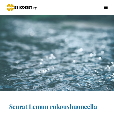
Siirry
ESIKOISET ry
Hak
sivun
sisältöön
Seurat Lemun rukoushuoneella