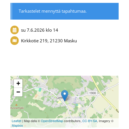
Tarkastelet mennyttä tapahtumaa.
su 7.6.2026
klo 14
Kirkkotie 219, 21230 Masku
+
−
Leaflet
| Map data ©
OpenStreetMap
contributors,
CC-BY-SA
, Imagery ©
Mapbox