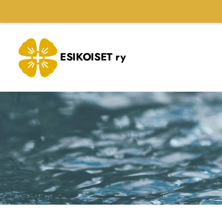
Siirry
sivun
sisältöön
ESIKOISET ry