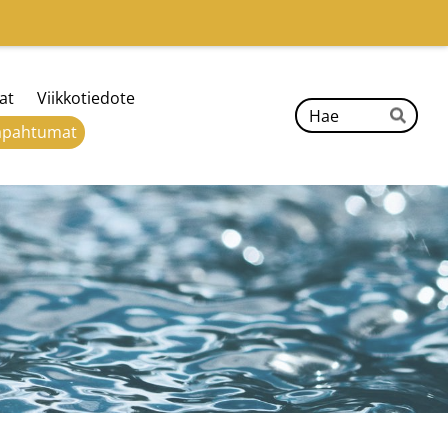
at
Viikkotiedote
Hak
apahtumat
Hae