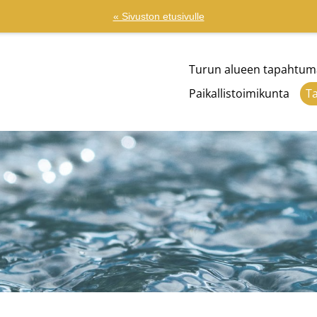
« Sivuston etusivulle
Turun alueen tapahtum
Paikallistoimikunta
T