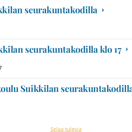
kkilan seurakuntakodilla
kkilan seurakuntakodilla klo 17
7
koulu Suikkilan seurakuntakodilla
Selaa tulevia