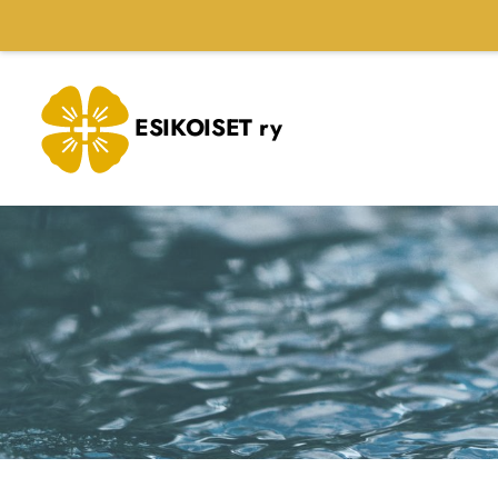
Siirry
sivun
sisältöön
ESIKOISET ry