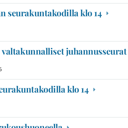
an seurakuntakodilla klo 14
, valtakunnalliset juhannusseura
6
eurakuntakodilla klo 14
rukoushuoneella