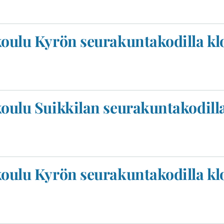
koulu Kyrön seurakuntakodilla kl
koulu Suikkilan seurakuntakodilla
koulu Kyrön seurakuntakodilla kl