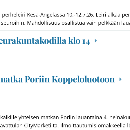
perheleiri Kesä-Angelassa 10.-12.7.26. Leiri alkaa perj
iseuroihin. Mahdollisuus osallistua vain pelkkään lau
eurakuntakodilla klo 14
smatka Poriin Koppeloluotoon
ä kaikille yhteisen matkan Poriin lauantaina 4. heinä
. Ravattulan CityMarketilta. Ilmoittautumislomakkeella