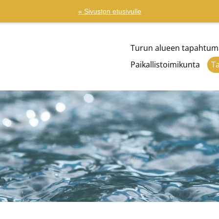
« Sivuston etusivulle
Turun alueen tapahtum
Paikallistoimikunta
T