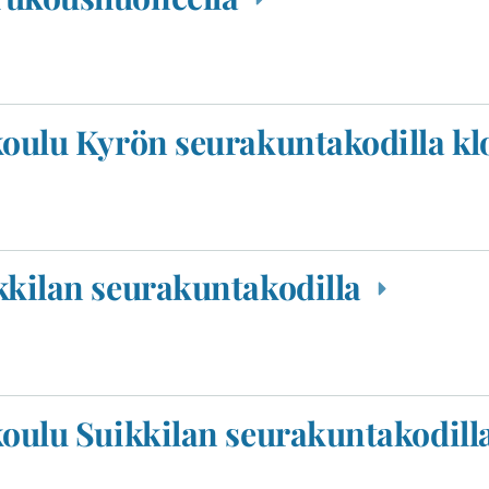
koulu Kyrön seurakuntakodilla kl
kkilan seurakuntakodilla
koulu Suikkilan seurakuntakodilla