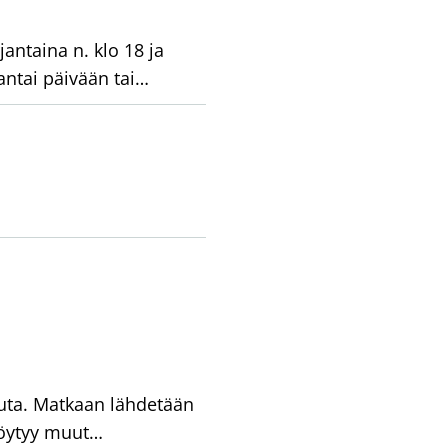
antaina n. klo 18 ja
antai päivään tai…
kuuta. Matkaan lähdetään
 löytyy muut…