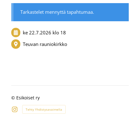
Tarkastelet mennyttä tapahtumaa.
ke 22.7.2026
klo 18
Teuvan rauniokirkko
©
Esikoiset ry
Tehty Yhdistysavaimella
Instagram