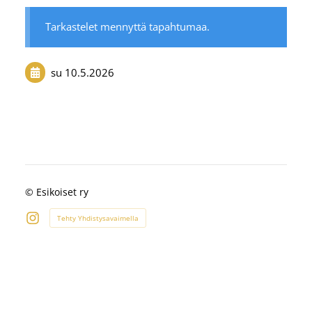
Tarkastelet mennyttä tapahtumaa.
su 10.5.2026
©
Esikoiset ry
Tehty Yhdistysavaimella
Instagram