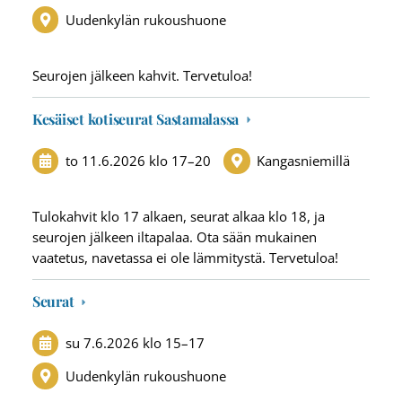
Uudenkylän rukoushuone
Seurojen jälkeen kahvit. Tervetuloa!
Kesäiset kotiseurat Sastamalassa
to 11.6.2026
klo 17
–
20
Kangasniemillä
Tulokahvit klo 17 alkaen, seurat alkaa klo 18, ja
seurojen jälkeen iltapalaa. Ota sään mukainen
vaatetus, navetassa ei ole lämmitystä. Tervetuloa!
Seurat
su 7.6.2026
klo 15
–
17
Uudenkylän rukoushuone