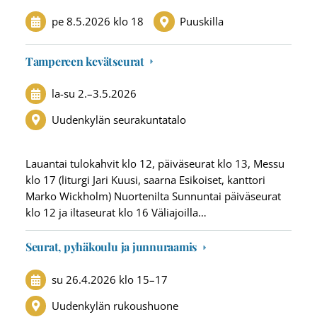
pe 8.5.2026
klo 18
Puuskilla
Tampereen kevätseurat
la-su
2.
–
3.5.2026
Uudenkylän seurakuntatalo
Lauantai tulokahvit klo 12, päiväseurat klo 13, Messu
klo 17 (liturgi Jari Kuusi, saarna Esikoiset, kanttori
Marko Wickholm) Nuortenilta Sunnuntai päiväseurat
klo 12 ja iltaseurat klo 16 Väliajoilla…
Seurat, pyhäkoulu ja junnuraamis
su 26.4.2026
klo 15
–
17
Uudenkylän rukoushuone