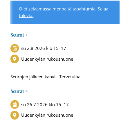
Olet selaamassa menneitä tapahtumia.
Selaa
tulevia.
Seurat
su 2.8.2026
klo 15
–
17
Uudenkylän rukoushuone
Seurojen jälkeen kahvit. Tervetuloa!
Seurat
su 26.7.2026
klo 15
–
17
Uudenkylän rukoushuone