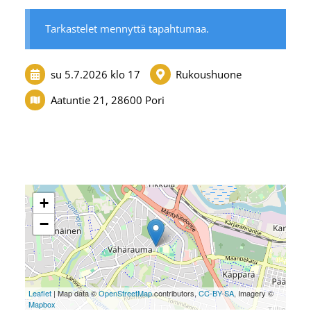
Tarkastelet mennyttä tapahtumaa.
su 5.7.2026
klo 17
Rukoushuone
Aatuntie 21, 28600 Pori
+
−
Leaflet
| Map data ©
OpenStreetMap
contributors,
CC-BY-SA
, Imagery ©
Mapbox