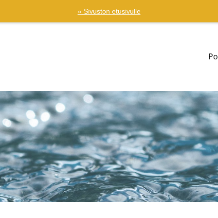
« Sivuston etusivulle
Po