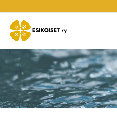
Siirry
sivun
sisältöön
ESIKOISET ry