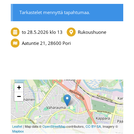
Tarkastelet mennyttä tapahtumaa.
to 28.5.2026
klo 13
Rukoushuone
Aatuntie 21, 28600 Pori
+
−
Leaflet
| Map data ©
OpenStreetMap
contributors,
CC-BY-SA
, Imagery ©
Mapbox